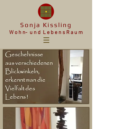
Sonja Kissling
W o h n- u n d L e b e n s R a u m